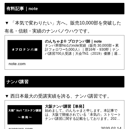
有料記事｜note
▼ 「本気で変わりたい」方へ。販売10,000部を突破した
有名・信頼・実績のナンパノウハウです。
のんちゃま® プロナンパ師｜note
ナンパ界隈No1のnote実績（販売 30,000部＋累
計フォロワー5,000人）｜歴16年・930即｜ナン
パ講習700人受講｜大会TN1（2019）優勝｜週刊
SPA（2022.08）・週刊アサヒ芸能（2026.02）
寄稿｜サブ
note.com
ナンパ講習
▼ 西日本最大の受講実績を誇る、ナンパ講習です。
大阪ナンパ講習【単発】
始めまして。のんちゃまと申します。本記事で
は、大阪で開催されている「本気の」ストリート
ナンパ講習に関する記載をしております。2023
年より、講習の目標を改めて設定しました。「月
５即の世界を目指す」です。これの達成に向け、
2020.02.14
nanpare.com