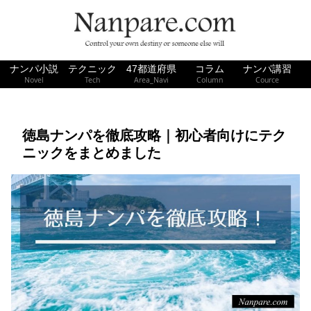
ナンパ小説
テクニック
47都道府県
コラム
ナンパ講習
Novel
Tech
Area_Navi
Column
Cource
徳島ナンパを徹底攻略｜初心者向けにテク
ニックをまとめました