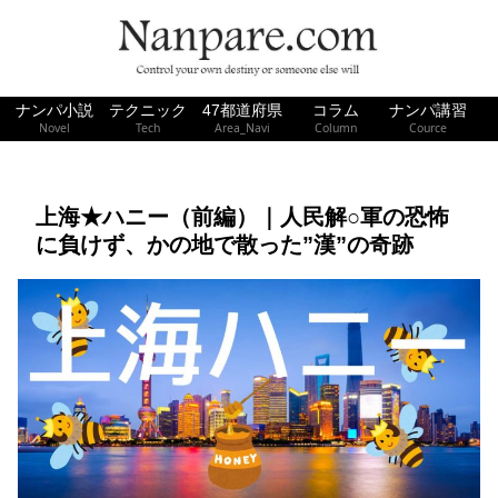
ナンパ小説
テクニック
47都道府県
コラム
ナンパ講習
Novel
Tech
Area_Navi
Column
Cource
上海★ハニー（前編）｜人民解○軍の恐怖
に負けず、かの地で散った”漢”の奇跡