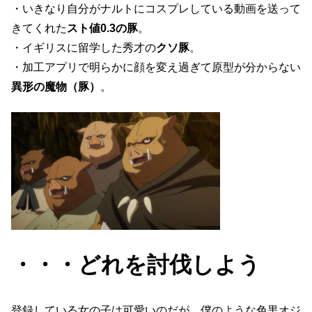
・いきなり自分がナルトにコスプレしている動画を送って
きてくれた
スト値0.3の豚
。
・イギリスに留学した秀才の
クソ豚
。
・加工アプリで明らかに顔を変え過ぎて原型が分からない
異形の魔物（豚）
。
・・・どれを討伐しよう
登録している女の子は可愛いのだが、僕のような色黒オジ