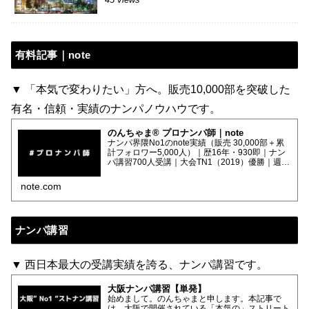
有料記事｜note
▼ 「本気で変わりたい」方へ。販売10,000部を突破した
有名・信頼・実績のナンパノウハウです。
のんちゃま® プロナンパ師｜note
ナンパ界隈No1のnote実績（販売 30,000部＋累
計フォロワー5,000人）｜歴16年・930即｜ナン
パ講習700人受講｜大会TN1（2019）優勝｜週刊
SPA（2022.08）・週刊アサヒ芸能（2026.02）
寄稿｜サブ
note.com
ナンパ講習
▼ 西日本最大の受講実績を誇る、ナンパ講習です。
大阪ナンパ講習【単発】
始めまして。のんちゃまと申します。本記事で
は、大阪で開催されている「本気の」ストリート