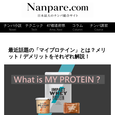
ナンパ小説
テクニック
47都道府県
コラム
ナンパ講習
Novel
Tech
Area_Navi
Column
Cource
最近話題の「マイプロテイン」とは？メリ
ット / デメリットをそれぞれ解説！