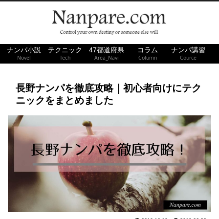
ナンパ小説
テクニック
47都道府県
コラム
ナンパ講習
Novel
Tech
Area_Navi
Column
Cource
長野ナンパを徹底攻略｜初心者向けにテク
ニックをまとめました