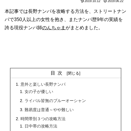
2019.10.12
2019.06.22
本記事では長野ナンパを攻略する方法を、ストリートナン
パで350人以上の女性を抱き、またナンパ歴9年の実績を
誇る現役ナンパ師
のんちゃま
がまとめました。
目次
意外と楽しい長野ナンパ
女の子が優しい
ライバル皆無のブルーオーシャン
難易度は普通～やや難しい
時間帯別３つの攻略方法
日中帯の攻略方法