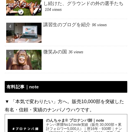
し続けた、グラウンドの外の選手たち
104 views
講習生のブログを紹介
96 views
微笑みの国
36 views
有料記事｜note
▼ 「本気で変わりたい」方へ。販売10,000部を突破した
有名・信頼・実績のナンパノウハウです。
のんちゃま® プロナンパ師｜note
ナンパ界隈No1のnote実績（販売 30,000部＋累
計フォロワー5,000人）｜歴16年・930即｜ナン