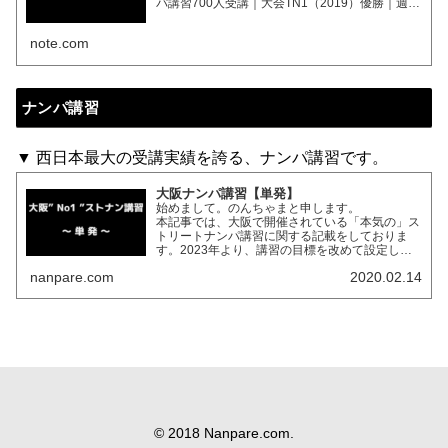
パ講習700人受講｜大会TN1（2019）優勝｜週刊
SPA（2022.08）・週刊アサヒ芸能（2026.02）
寄稿｜サブ
note.com
ナンパ講習
▼ 西日本最大の受講実績を誇る、ナンパ講習です。
大阪ナンパ講習【単発】
始めまして。のんちゃまと申します。
本記事では、大阪で開催されている「本気の」ス
トリートナンパ講習に関する記載をしておりま
す。2023年より、講習の目標を改めて設定しま
した。「月５即の世界を目指す」です。これの達
nanpare.com
2020.02.14
成に向け、様々な努力をして…
© 2018 Nanpare.com.