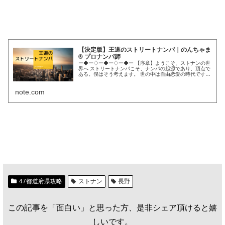
【決定版】王道のストリートナンパ｜のんちゃま
® プロナンパ師
ー◆ー◇ー◆ー◇ー◆ー 【序章】ようこそ、ストナンの世
界へ ストリートナンパこそ、ナンパの起源であり、頂点で
ある。僕はそう考えます。 世の中は自由恋愛の時代です。
昔のように「お見合い結婚一択」ではなく、アプリやSNS
の躍進により、出会いの起点は膨大に増えました。しか
note.com
し、それで満足でしょうか？ 少...
47都道府県攻略
ストナン
長野
この記事を「面白い」と思った方、是非シェア頂けると嬉
しいです。